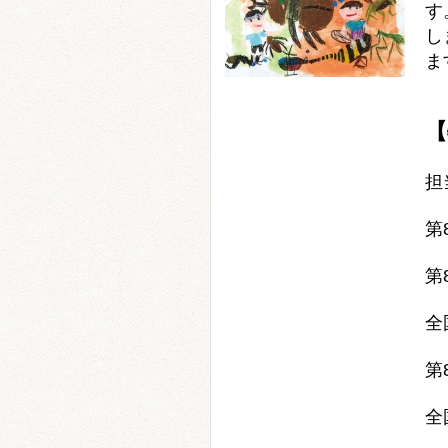
す
し
ま
【
担
第
第
全
第
全