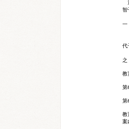
智
早
一
代
之
教
第
第
教
案