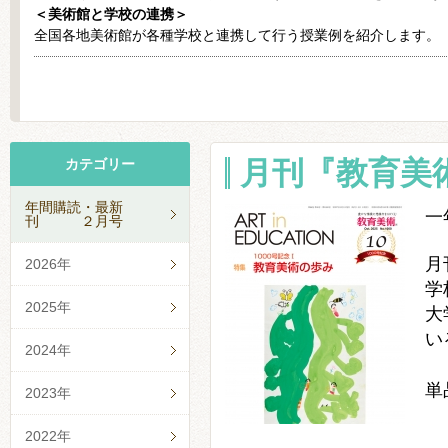
＜美術館と学校の連携＞
全国各地美術館が各種学校と連携して行う授業例を紹介します。
月刊『教育美
カテゴリー
年間購読・最新
一
刊 ２月号
月
2026年
学
2025年
大
い
2024年
単
2023年
2022年