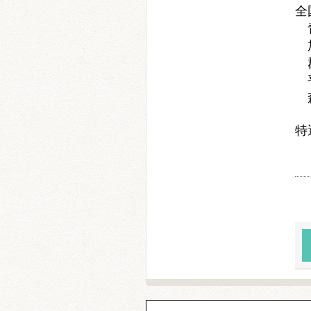
全
青
加
郡
平
森
特