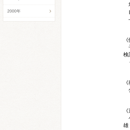
地
2000年
自
―
弘
《
子
検
～
北
《
公
信
《
ゲ
雄