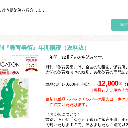
て行う授業例を紹介します。
年
刊『教育美術』年間購読（送料込）
一年間 12冊分のお申込みです。
月刊『教育美術』は、全国の幼稚園、保育所
大学の教育者向けの造形、美術教育の専門誌
12,800
単品合計14,600円（税込）⇒
円
（
（送料および振込手数
※新刊単品・バックナンバーの場合は、左の
ご注文いただけます。
〈お支払について〉
書籍とあわせ「ゆうちょ銀行の振込用紙」ま
同封いたしますので、届きましたら２週間以