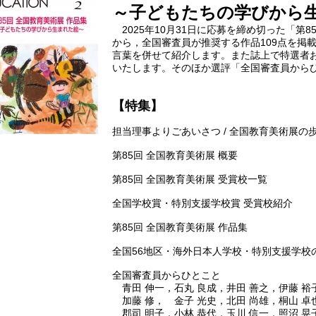
～子どもたちの学びから
2025年10月31日に応募を締め切った「第
から，全国審査員が推奨する作品109点を掲
言葉を併せて紹介します。また誌上で特選者
いたします。そのほか選評「全国審査員から
【特集】
担当理事よりごあいさつ / 全国教育美術展の
第85回 全国教育美術展 概要
第85回 全国教育美術展 受賞校一覧
全国学校賞・特別支援学校賞 受賞校紹介
第85回 全国教育美術展 作品集
全国56地区・海外日本人学校・特別支援学校
全国審査員からひとこと
青田 伸一，石丸 良成，井田 善之，伊藤 裕
加藤 修， 金子 光史，北田 尚雄，桐山 卓
郡司 明子，小林 恭代，玉川 信一，照沼 晃