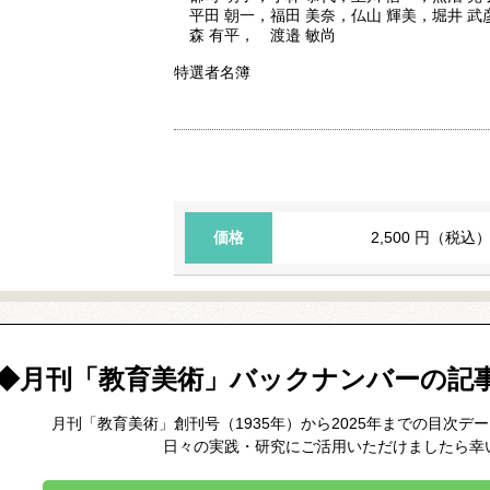
平田 朝一，福田 美奈，仏山 輝美，堀井 武
森 有平， 渡邉 敏尚
特選者名簿
価格
2,500 円（税込
◆月刊「教育美術」バックナンバーの記
月刊「教育美術」創刊号（1935年）から2025年までの目次デ
日々の実践・研究にご活用いただけましたら幸