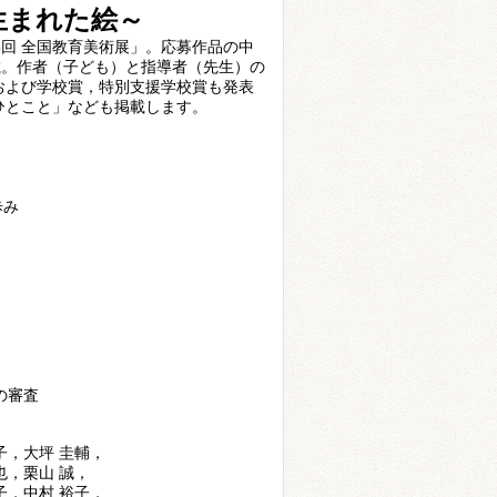
生まれた絵～
85回 全国教育美術展」。応募作品の中
載。作者（子ども）と指導者（先生）の
および学校賞，特別支援学校賞も発表
ひとこと」なども掲載します。
歩み
の審査
子，大坪 圭輔，
也，栗山 誠，
子，中村 裕子，