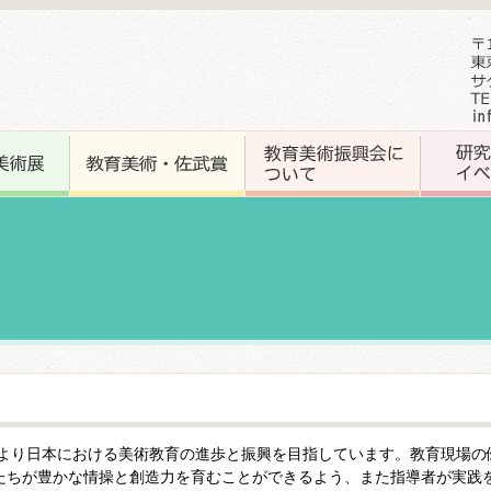
刊より日本における美術教育の進歩と振興を目指しています。教育現場
たちが豊かな情操と創造力を育むことができるよう、また指導者が実践