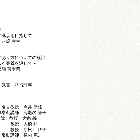
，
題
の継承を目指して―
八嶋 孝幸
のあり方についての検討
した実践を通して～
浦 真奈美
佐武賞 担当理事
教授 今井 康雄
講師 海老名 智子
教授 大泉 義一
 大橋 功
小松 佳代子
 横内 克之