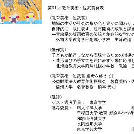
第61回 教育美術・佐武賞発表
《教育美術・佐武賞》
地域の生活や社会の形や色と豊かに関わり
自律的に「版に表す」題材開発の成果と課
―青森県の版画教育の伝統と創造的な学び
弘前大学教育学部附属小学校 主幹教諭 
《佳作賞》
子どもが納得しながら表現するための指導
～造形遊びの手立てを絵に表す活動に応用
北海道教育大学附属札幌小学校 教諭 三
《教育美術・佐武賞 選考を終えて》
公益財団法人教育美術振興会 教育美術・
信州大学 名誉教授 橋本 光明
《選評》
ゲスト選考委員： 東京大学 名誉
選考委員： 環太平洋大学 非常勤
早稲田大学 教育･総合科学学術院 
和歌山信愛大学 教授
長岡造形大学 教授 
東京学芸大学 非常勤講師