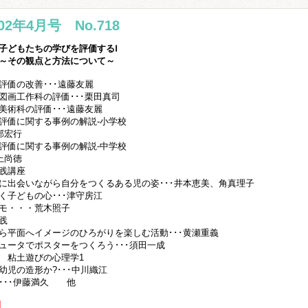
002年4月号 No.718
子どもたちの学びを評価するⅠ
の観点と方法について～
評価の改善･･･遠藤友麗
図画工作科の評価･･･栗田真司
美術科の評価･･･遠藤友麗
評価に関する事例の解説-小学校
阿部宏行
評価に関する事例の解説-中学校
村上尚徳
践講座
に出会いながら自分をつくるある児の姿･･･井本恵美、角真理子
く子どもの心･･･津守房江
モ・・・荒木照子
践
ら平面へイメージのひろがりを楽しむ活動･･･黄瀬重義
ュータでポスターをつくろう･･･須田一成
 粘土遊びの心理学1
幼児の造形か?･･･中川織江
･･･伊藤満久 他
別