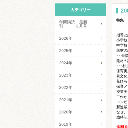
カテゴリー
2
特集 
年間購読・最新
～そ
刊 ２月号
指導と
2026年
小学校
中学校
2025年
題材の
･･･
題材の
2024年
･･･
保育実
2023年
異文化
花ひら
保育メ
2022年
授業実
工作か
2021年
コンピ
新連載
2020年
なぜ、
歳時記
2019年
送料