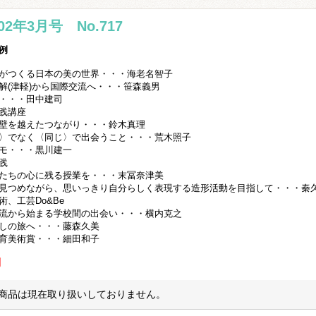
002年3月号 No.717
例
がつくる日本の美の世界・・・海老名智子
解(津軽)から国際交流へ・・・笹森義男
・・・田中建司
践講座
壁を越えたつながり・・・鈴木真理
〉でなく〈同じ〉で出会うこと・・・荒木照子
モ・・・黒川建一
践
たちの心に残る授業を・・・末冨奈津美
見つめながら、思いっきり自分らしく表現する造形活動を目指して・・・秦
術、工芸Do&Be
流から始まる学校間の出会い・・・横内克之
しの旅へ・・・藤森久美
育美術賞・・・細田和子
別
商品は現在取り扱いしておりません。