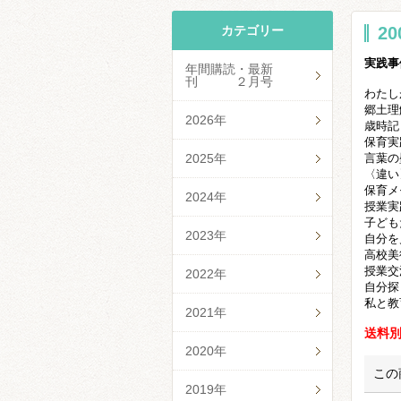
カテゴリー
2
実践事
年間購読・最新
刊 ２月号
わたし
郷土理
2026年
歳時記
保育実
2025年
言葉の
〈違い
保育メ
2024年
授業実
子ども
2023年
自分を
高校美
授業交
2022年
自分探
私と教
2021年
送料
2020年
この
2019年