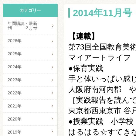
2014年11月号 
カテゴリー
年間購読・最新
刊 ２月号
【連載】
2026年
第
73
回全国教育美
2025年
マイアートライフ
●保育実践
2024年
手と体いっぱい感
2023年
大阪府南河内郡 
2022年
［実践報告を読ん
2021年
東京都西東京市
谷
2020年
●授業実践 小学校
はるはる☆すてき
2019年