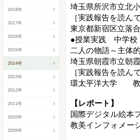
埼玉県所沢市立北
2018年
［実践報告を読ん
2017年
東京都新宿区立落
2016年
●授業実践 中学校
二人の物語～主体
2015年
埼玉県朝霞市立朝
2014年
［実践報告を読ん
2013年
環太平洋大学 教
2012年
【レポート】
2011年
国際デジタル絵本
2010年
教美インフォメー
2009年